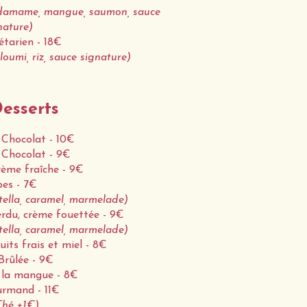
 edamame, mangue, saumon, sauce
nature)
tarien - 18€
loumi, riz, sauce signature)
esserts
Chocolat - 10€
Chocolat - 9€
crème fraîche - 9€
es - 7€
tella, caramel, marmelade)
rdu, crème fouettée - 9€
tella, caramel, marmelade)
uits frais et miel - 8€
rûlée - 9€
à la mangue - 8€
rmand - 11€
Thé +1€)