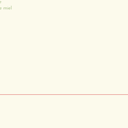
e
e miel