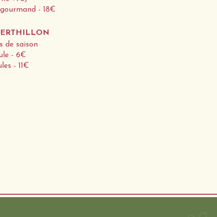
gourmand - 18€
BERTHILLON
 de saison
ule - 6€
les - 11€