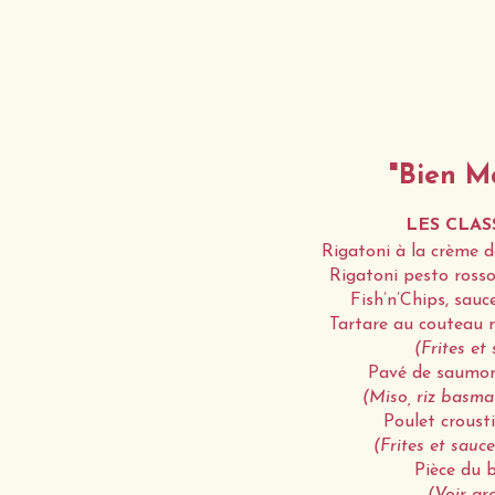
"Bien M
LES CLAS
Rigatoni à la crème de
Rigatoni pesto rosso
Fish’n’Chips, sauc
Tartare au couteau 
(Frites et
Pavé de saumon
(Miso, riz basma
Poulet crousti
(Frites et sauce
Pièce du 