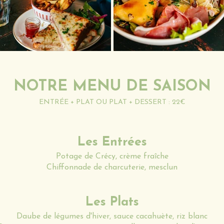
NOTRE MENU DE SAISON
ENTRÉE + PLAT OU PLAT + DESSERT : 22€
Les Entrées
Potage de Crécy, crème fraîche
Chiffonnade de charcuterie, mesclun
Les Plats
Daube de légumes d'hiver, sauce cacahuète, riz blanc