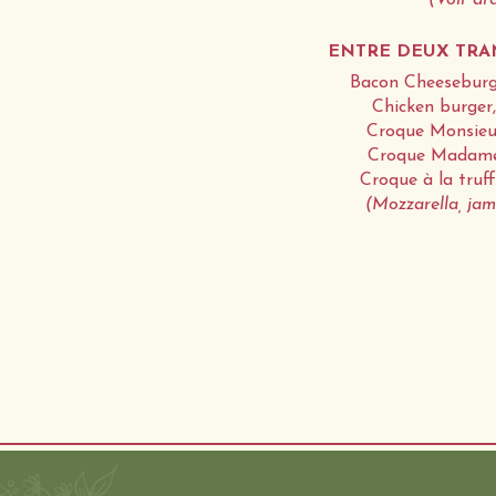
(Voir ar
ENTRE DEUX TRA
Bacon Cheeseburge
Chicken burger,
Croque Monsieur,
Croque Madame,
Croque à la truff
(Mozzarella, ja