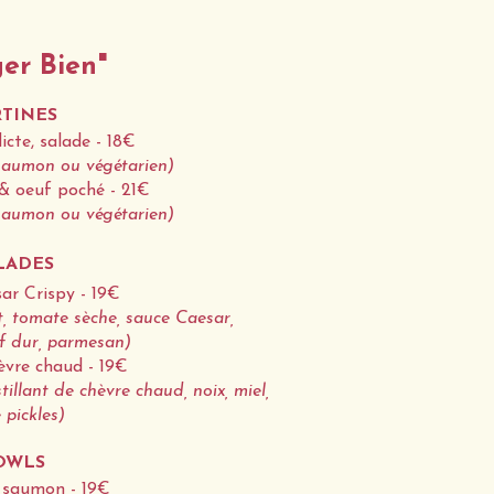
er Bien"
RTINES
icte, salade - 18€
 saumon ou végétarien)
& oeuf poché - 21€
 saumon ou végétarien)
LADES
ar Crispy - 19€
nt, tomate sèche, sauce Caesar,
f dur, parmesan)
èvre chaud - 19€
illant de chèvre chaud, noix, miel,
 pickles)
OWLS
 saumon - 19€