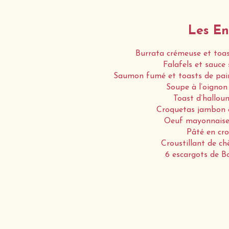
Les En
Burrata crémeuse et toast
Falafels et sauce 
Saumon fumé et toasts de pain 
Soupe à l’oignon 
Toast d’halloumi
Croquetas jambon 
Oeuf mayonnaise 
Pâté en cro
Croustillant de ch
6 escargots de B