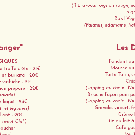
(Riz, avocat, oignon rouge,
sig
Bowl Végé
(Falafels, edamame, hal
anger"
Les D
SIQUES
Fondant au 
Mousse au 
 truffe d’été - 21€
Tarte Tatin, 
 et burrata - 20€
Crêp
e Gribiche - 21€
(Topping au choix : Nu
non préparé - 22€
Brioche façon pain pe
 salade)
(Topping au choix : Nu
 laqué - 23€
Granola, yaourt, fr
ti et légumes)
Crème B
llant - 20€
Riz au lait 
 sweet Chili)
Café gou
boucher
(ou 