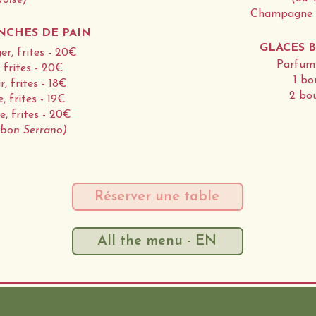
doise)
Champagne 
NCHES DE PAIN
GLACES 
r, frites - 20€
Parfums
 frites - 20€
1 bo
 frites - 18€
2 bou
 frites - 19€
e, frites - 20€
mbon Serrano)
Réserver une table
All the menu - EN