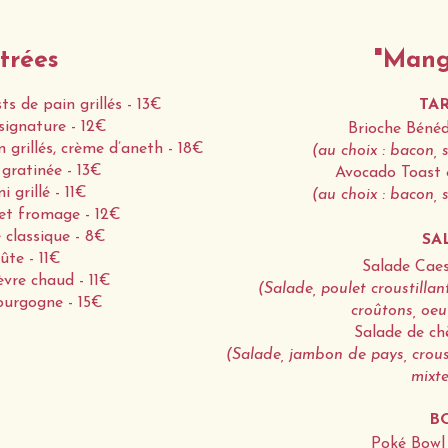
trées
"Mang
s de pain grillés - 13€
TA
signature - 12€
Brioche Bénéd
grillés, crème d’aneth - 18€
(au choix : bacon,
gratinée - 13€
Avocado Toast 
 grillé - 11€
(au choix : bacon,
et fromage - 12€
classique - 8€
SA
ûte - 11€
Salade Caes
èvre chaud - 11€
(Salade, poulet croustilla
ourgogne - 15€
croûtons, oeu
Salade de ch
(Salade, jambon de pays, croust
mixte
B
Poké Bowl